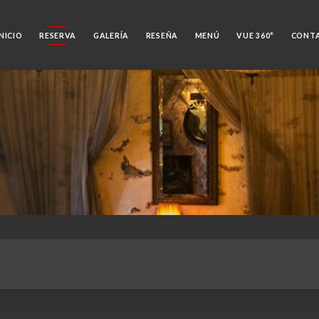
INICIO
RESERVA
GALERÍA
RESEÑA
MENÚ
VUE 360°
CONT