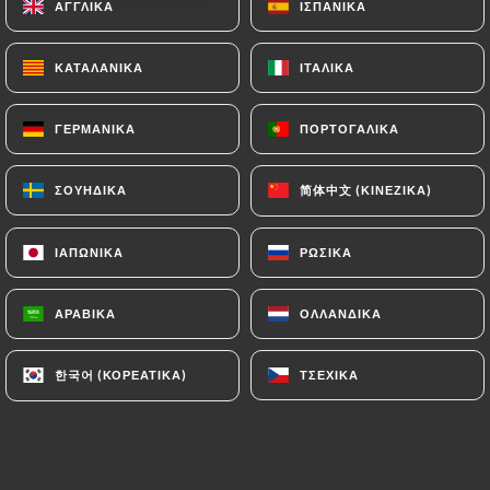
ΑΓΓΛΙΚΆ
ΑΓΓΛΙΚΆ
ΙΣΠΑΝΙΚΆ
ΙΣΠΑΝΙΚΆ
Ανοιχτά σήμερα μέχρι 00:00
ΚΑΤΑΛΑΝΙΚΆ
ΚΑΤΑΛΑΝΙΚΆ
ΙΤΑΛΙΚΆ
ΙΤΑΛΙΚΆ
ΓΕΡΜΑΝΙΚΆ
ΓΕΡΜΑΝΙΚΆ
ΠΟΡΤΟΓΑΛΙΚΆ
ΠΟΡΤΟΓΑΛΙΚΆ
Le Central Belle vue
简体中文 (ΚΙΝΈΖΙΚΑ)
简体中文 (ΚΙΝΈΖΙΚΑ)
ΣΟΥΗΔΙΚΆ
ΣΟΥΗΔΙΚΆ
558 ΑΞΙΟΛΌΓΗΣΗ
ΙΑΠΩΝΙΚΆ
ΙΑΠΩΝΙΚΆ
ΡΩΣΙΚΆ
ΡΩΣΙΚΆ
RESTAURANT TRADITIONNEL
ΑΡΑΒΙΚΆ
ΑΡΑΒΙΚΆ
ΟΛΛΑΝΔΙΚΆ
ΟΛΛΑΝΔΙΚΆ
26 Rue Marcel Allégot
92190 Meudon France
한국어 (ΚΟΡΕΆΤΙΚΑ)
한국어 (ΚΟΡΕΆΤΙΚΑ)
ΤΣΈΧΙΚΑ
ΤΣΈΧΙΚΑ
Ποιοι είμαστε;