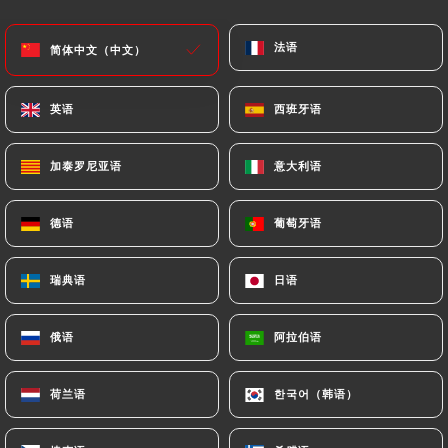
菜单
ZH
法语
法语
简体中文（中文）
简体中文（中文）
英语
英语
西班牙语
西班牙语
加泰罗尼亚语
加泰罗尼亚语
意大利语
意大利语
/
主页
联系人
联系人
德语
德语
葡萄牙语
葡萄牙语
瑞典语
瑞典语
日语
日语
俄语
俄语
阿拉伯语
阿拉伯语
荷兰语
荷兰语
한국어（韩语）
한국어（韩语）
Le Central Belle vue