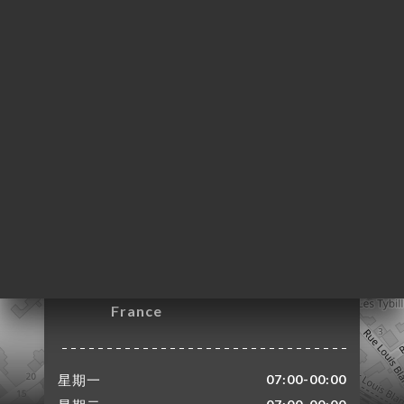
页
订
库
价
单
UE
0°
系
26 Rue Marcel
Allégot
92190 Meudon
France
星期一
07:00-00:00